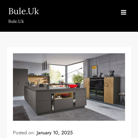
Skip
Bule.Uk
to
content
Bule.Uk
Posted on:
January 10, 2025