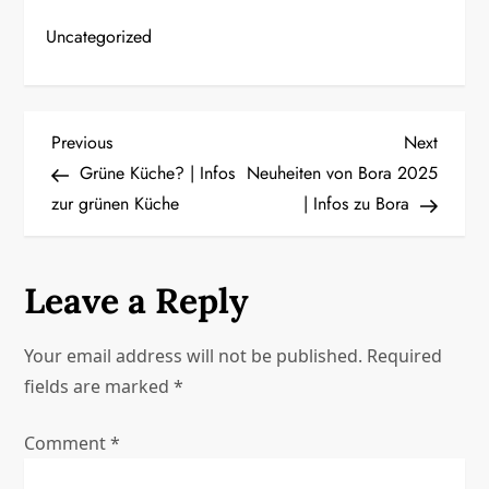
Uncategorized
P
Previous
Next
Previous
Next
Post
Post
Grüne Küche? | Infos
Neuheiten von Bora 2025
o
zur grünen Küche
| Infos zu Bora
s
t
Leave a Reply
n
Your email address will not be published.
Required
a
fields are marked
*
v
Comment
*
i